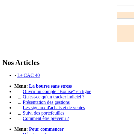
Nos Articles
•
Le CAC 40
Menu:
La bourse sans stress
∟
Ouvrir un compte "Bourse" en ligne
∟
Qu'est-ce qu'un tracker indiciel ?
∟
Présentation des gestions
∟
Les signaux d'achats et de ventes
∟
Suivi des portefeuilles
∟
Comment être prévenu ?
Menu:
Pour commencer