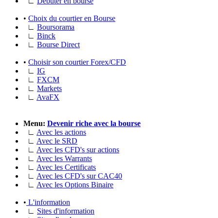
∟
Débuter en bourse
•
Choix du courtier en Bourse
∟
Boursorama
∟
Binck
∟
Bourse Direct
•
Choisir son courtier Forex/CFD
∟
IG
∟
FXCM
∟
Markets
∟
AvaFX
Menu:
Devenir riche avec la bourse
∟
Avec les actions
∟
Avec le SRD
∟
Avec les CFD's sur actions
∟
Avec les Warrants
∟
Avec les Certificats
∟
Avec les CFD's sur CAC40
∟
Avec les Options Binaire
•
L'information
∟
Sites d'information