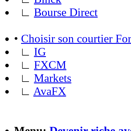
∟
Bourse Direct
•
Choisir son courtier F
∟
IG
∟
FXCM
∟
Markets
∟
AvaFX
Menu:
Devenir riche av