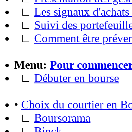
∟
Les signaux d'achats 
∟
Suivi des portefeuill
∟
Comment être préve
Menu:
Pour commence
∟
Débuter en bourse
•
Choix du courtier en B
∟
Boursorama
∟
Binck