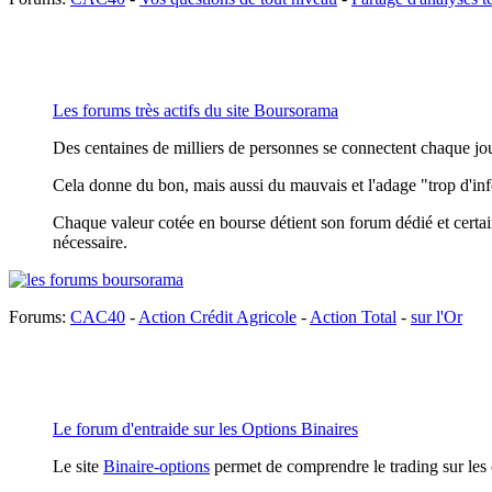
Les forums très actifs du site Boursorama
Des centaines de milliers de personnes se connectent chaque jour
Cela donne du bon, mais aussi du mauvais et l'adage "trop d'inf
Chaque valeur cotée en bourse détient son forum dédié et certai
nécessaire.
Forums:
CAC40
-
Action Crédit Agricole
-
Action Total
-
sur l'Or
Le forum d'entraide sur les Options Binaires
Le site
Binaire-options
permet de comprendre le trading sur les 