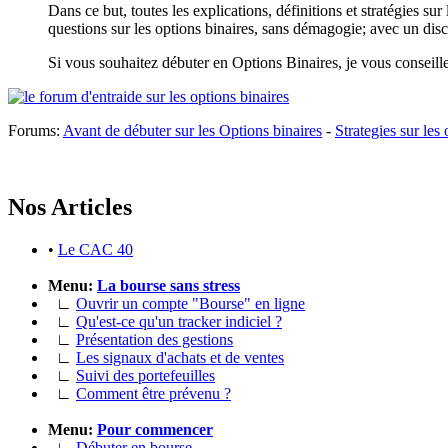
Dans ce but, toutes les explications, définitions et stratégies su
questions sur les options binaires, sans démagogie; avec un disc
Si vous souhaitez débuter en Options Binaires, je vous conseille 
Forums:
Avant de débuter sur les Options binaires
-
Strategies sur les 
Nos Articles
•
Le CAC 40
Menu:
La bourse sans stress
∟
Ouvrir un compte "Bourse" en ligne
∟
Qu'est-ce qu'un tracker indiciel ?
∟
Présentation des gestions
∟
Les signaux d'achats et de ventes
∟
Suivi des portefeuilles
∟
Comment être prévenu ?
Menu:
Pour commencer
∟
Débuter en bourse