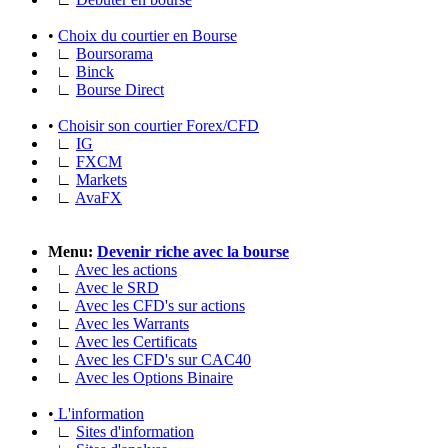
•
Choix du courtier en Bourse
∟
Boursorama
∟
Binck
∟
Bourse Direct
•
Choisir son courtier Forex/CFD
∟
IG
∟
FXCM
∟
Markets
∟
AvaFX
Menu:
Devenir riche avec la bourse
∟
Avec les actions
∟
Avec le SRD
∟
Avec les CFD's sur actions
∟
Avec les Warrants
∟
Avec les Certificats
∟
Avec les CFD's sur CAC40
∟
Avec les Options Binaire
•
L'information
∟
Sites d'information