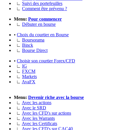
∟
Suivi des portefeuilles
∟
Comment être prévenu ?
Menu:
Pour commencer
∟
Débuter en bourse
•
Choix du courtier en Bourse
∟
Boursorama
∟
Binck
∟
Bourse Direct
•
Choisir son courtier Forex/CFD
∟
IG
∟
FXCM
∟
Markets
∟
AvaFX
Menu:
Devenir riche avec la bourse
∟
Avec les actions
∟
Avec le SRD
∟
Avec les CFD's sur actions
∟
Avec les Warrants
∟
Avec les Certificats
∟
Avec les CFD's sur CAC40