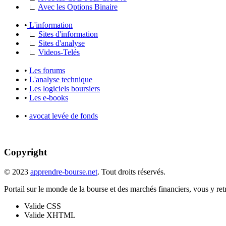
∟
Avec les Options Binaire
•
L'information
∟
Sites d'information
∟
Sites d'analyse
∟
Videos-Telés
•
Les forums
•
L'analyse technique
•
Les logiciels boursiers
•
Les e-books
•
avocat levée de fonds
Copyright
© 2023
apprendre-bourse.net
. Tout droits réservés.
Portail sur le monde de la bourse et des marchés financiers, vous y retro
Valide CSS
Valide XHTML