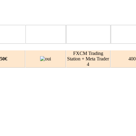
Compte démo
t minimum
Plateforme de Trading
Levier m
gratuit
FXCM Trading
50€
Station + Meta Trader
400
4