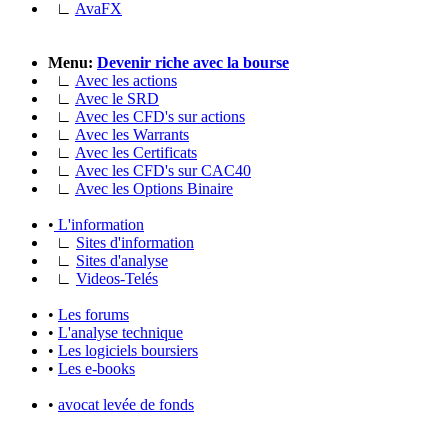
∟
AvaFX
Menu:
Devenir riche avec la bourse
∟
Avec les actions
∟
Avec le SRD
∟
Avec les CFD's sur actions
∟
Avec les Warrants
∟
Avec les Certificats
∟
Avec les CFD's sur CAC40
∟
Avec les Options Binaire
•
L'information
∟
Sites d'information
∟
Sites d'analyse
∟
Videos-Telés
•
Les forums
•
L'analyse technique
•
Les logiciels boursiers
•
Les e-books
•
avocat levée de fonds