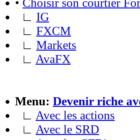
•
Choisir son courtier F
∟
IG
∟
FXCM
∟
Markets
∟
AvaFX
Menu:
Devenir riche av
∟
Avec les actions
∟
Avec le SRD