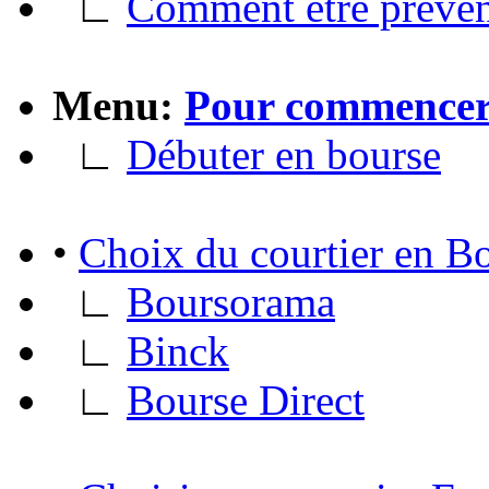
∟
Comment être préve
Menu:
Pour commence
∟
Débuter en bourse
•
Choix du courtier en B
∟
Boursorama
∟
Binck
∟
Bourse Direct