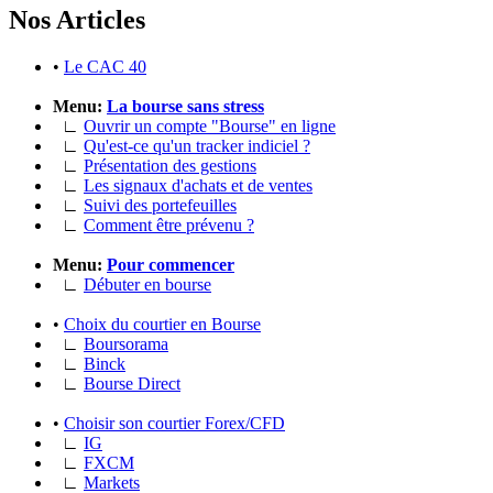
Nos Articles
•
Le CAC 40
Menu:
La bourse sans stress
∟
Ouvrir un compte "Bourse" en ligne
∟
Qu'est-ce qu'un tracker indiciel ?
∟
Présentation des gestions
∟
Les signaux d'achats et de ventes
∟
Suivi des portefeuilles
∟
Comment être prévenu ?
Menu:
Pour commencer
∟
Débuter en bourse
•
Choix du courtier en Bourse
∟
Boursorama
∟
Binck
∟
Bourse Direct
•
Choisir son courtier Forex/CFD
∟
IG
∟
FXCM
∟
Markets