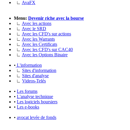
∟
AvaFX
Menu:
Devenir riche avec la bourse
∟
Avec les actions
∟
Avec le SRD
∟
Avec les CFD's sur actions
∟
Avec les Warrants
∟
Avec les Certificats
∟
Avec les CFD's sur CAC40
∟
Avec les Options Binaire
•
L'information
∟
Sites d'information
∟
Sites d'analyse
∟
Videos-Telés
•
Les forums
•
L'analyse technique
•
Les logiciels boursiers
•
Les e-books
•
avocat levée de fonds