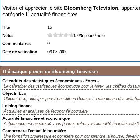
Visiter et apprécier le site
Bloomberg Television
, apparte
catégorie
L' actualité financières
Hits
15
Notes
0.0/5 pour 0 note
Commentaires
0
Date de validation
06-08-7600
Thématique proche de Bloomberg Television
Calendrier des statistiques économiques - Forex -
Le calendrier des statistiques économique pour le forex, les chiffres du ta
Objectif Eco
Objectif Eco, anticiper pour s'enrichir en Bourse. Le site donne des avis tr
Le blog finance
Actualités et analyses de l'économie boursière.
Actualité financière et économique
Actufinance est un site où vous pourrez retrouver l'actualité financière de l
Comprendre l'actualité boursière
Une formation progressive et complete pour comprendre la bourse, devenir 