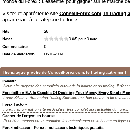
monde du Forex : L'essentiel pour gagner sur le marché de
Visiter et apprécier le site
ConseilForex.com, le trading 
appartenant à la catégorie
Le forex
Hits
28
Notes
0.0/5 pour 0 note
Commentaires
0
Date de validation
08-10-2009
Thématique proche de ConseilForex.com, le trading autrement
Investir
Notre site propose des actualités autour de la bourse et du trading. Il n'est 
Forexbillion E.A Is Capable Of Doubling Your Money Every Single Mon
Forex Billion is Automated Trading Software that has proven to be revoluti
Forex Factory
Forex Factory est un site en Anglais, très complet sur l'actualité du Forex. 
Gagner de l'argent en bourse
Pour bien comprendre et connaitre les mécanismes de la bourse en ligne e
Forexindicateur | Forex . indicateurs techniques gratuits.