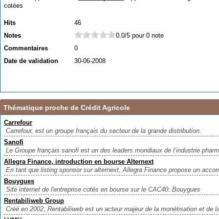
cotées
Hits
46
Notes
0.0/5 pour 0 note
Commentaires
0
Date de validation
30-06-2008
Thématique proche de Crédit Agricole
Carrefour
Carrefour, est un groupe français du secteur de la grande distribution.
Sanofi
Le Groupe français sanofi est un des leaders mondiaux de l’industrie pharm
Allegra Finance, introduction en bourse Alternext
En tant que listing sponsor sur alternext, Allegra Finance propose un acc
Bouygues
Site internet de l'entreprise cotés en bourse sur le CAC40: Bouygues
Rentabiliweb Group
Créé en 2002, Rentabiliweb est un acteur majeur de la monétisation et de la