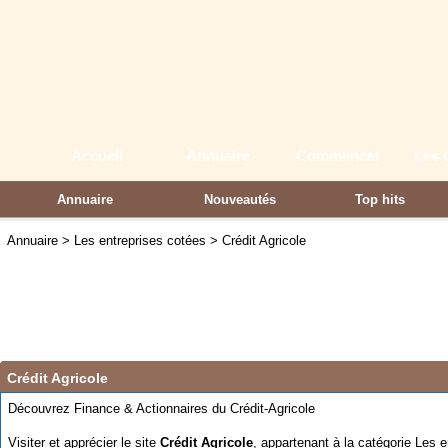
Accueil
Annuaire
Commencer
Les 
Annuaire
Nouveautés
Top hits
Partenaires
Annuaire
>
Les entreprises cotées
>
Crédit Agricole
Crédit Agricole
Découvrez Finance & Actionnaires du Crédit-Agricole
Visiter et apprécier le site
Crédit Agricole
, appartenant à la catégorie
Les e