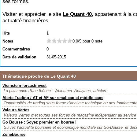
ses formes.
Visiter et apprécier le site
Le Quant 40
, appartenant à la 
actualité financières
Hits
1
Notes
0.0/5 pour 0 note
Commentaires
0
Date de validation
31-05-2015
Thématique proche de Le Quant 40
Weinstein-forcastinvest
La puissance d'une thèorie : Weinstein. Analyses, articles.
Alerte Trading / AT et AF sur smallcap et middle caps
Opportunités de trading sous forme d'analyse technique ou des fondamentau
Valeurs Vertes
Valeurs Vertes met toutes ses forces de magazine indépendant au service
Go Bourse : Soyez premier en bourse !
Suivez l’actualité boursière et économique mondiale sur Go-Bourse, et déco
ZoneBourse