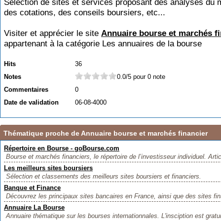
Sélection de sites et services proposant des analyses du 
des cotations, des conseils boursiers, etc...
Visiter et apprécier le site
Annuaire bourse et marchés fi
appartenant à la catégorie
Les annuaires de la bourse
Hits
36
Notes
0.0/5 pour 0 note
Commentaires
0
Date de validation
06-08-4000
Thématique proche de Annuaire bourse et marchés financier
Répertoire en Bourse - goBourse.com
Bourse et marchés financiers, le répertoire de l’investisseur individuel. Artic
Les meilleurs sites boursiers
Sélection et classements des meilleurs sites boursiers et financiers.
Banque et Finance
Découvrez les principaux sites bancaires en France, ainsi que des sites fina
Annuaire La Bourse
Annuaire thématique sur les bourses internationnales. L'insciption est gratui