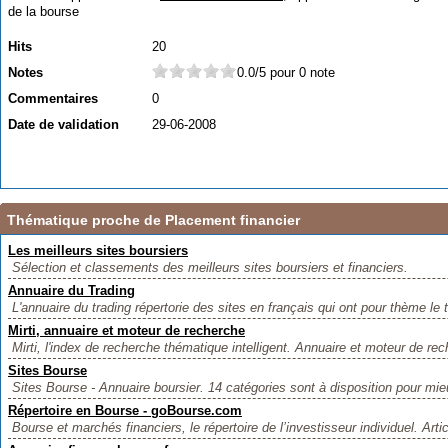
de la bourse
Hits
20
Notes
0.0/5 pour 0 note
Commentaires
0
Date de validation
29-06-2008
Thématique proche de Placement financier
Les meilleurs sites boursiers
Sélection et classements des meilleurs sites boursiers et financiers.
Annuaire du Trading
L'annuaire du trading répertorie des sites en français qui ont pour thème le t
Mirti, annuaire et moteur de recherche
Mirti, l'index de recherche thématique intelligent. Annuaire et moteur de rec
Sites Bourse
Sites Bourse - Annuaire boursier. 14 catégories sont à disposition pour mieu
Répertoire en Bourse - goBourse.com
Bourse et marchés financiers, le répertoire de l’investisseur individuel. Artic