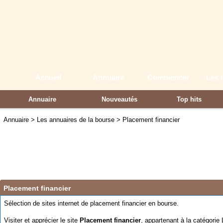
Accueil
Annuaire
Commencer
Les 
Annuaire
Nouveautés
Top hits
Partenaires
Annuaire
>
Les annuaires de la bourse
>
Placement financier
Placement financier
Sélection de sites internet de placement financier en bourse.
Visiter et apprécier le site
Placement financier
, appartenant à la catégorie